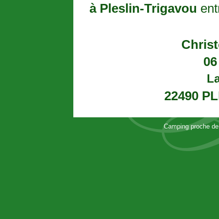
à Pleslin-Trigavou
ent
Chris
06
La
22490 P
Camping proche de 