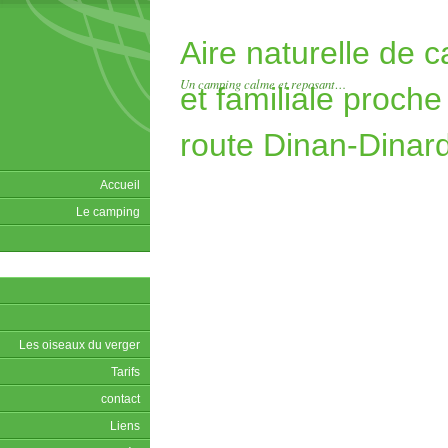
Aire naturelle de 
Un camping calme et reposant…
et familiale proche
route Dinan-Dinard
Malo.
Accueil
Le camping
Les oiseaux du verger
Tarifs
contact
Liens